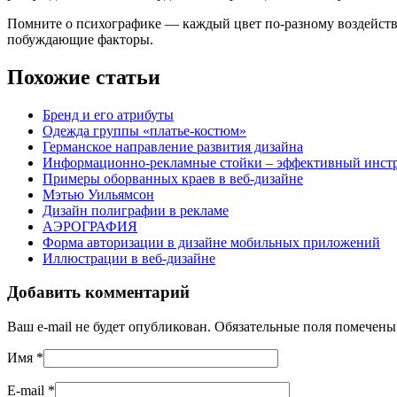
Помните о психографике — каждый цвет по-разному воздейству
побуждающие факторы.
Похожие статьи
Бренд и его атрибуты
Одежда группы «платье-костюм»
Германское направление развития дизайна
Информационно-рекламные стойки – эффективный инст
Примеры оборванных краев в веб-дизайне
Мэтью Уильямсон
Дизайн полиграфии в рекламе
АЭРОГРАФИЯ
Форма авторизации в дизайне мобильных приложений
Иллюстрации в веб-дизайне
Добавить комментарий
Ваш e-mail не будет опубликован. Обязательные поля помечен
Имя
*
E-mail
*