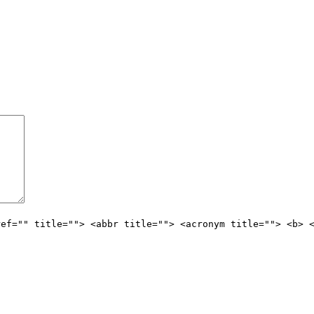
ref="" title=""> <abbr title=""> <acronym title=""> <b> 