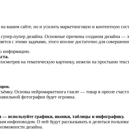
 на вашем сайте, но и усилить маркетинговую и контентную со
ии супер-пупер дизайна. Основные причины создания дизайна — 
ется с этими задачами, этого вполне достаточно для совершени
ую информацию.
ста.
 посмотрев на тематическую картинку, нежели на простыню текст
ицом.
ёмку. Основы нейромаркетинга гласят — товар в ореоле счаст
правильной фотографии будет огромна.
 — используйте графики, иконки, таблицы и инфографику.
ым инфоповодом. О ней будут рассказывать и делиться пользов
возможности дизайна.