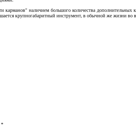
пяти карманов" наличием большого количества дополнительных ка
ешается крупногабаритный инструмент, в обычной же жизни во вр
ы
*