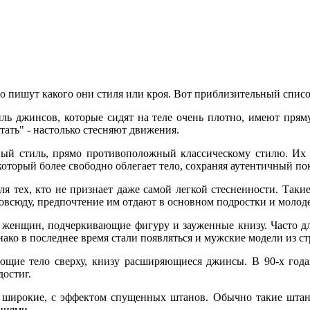
 пишут какого они стиля или кроя. Вот приблизительный список,
 стиль джинсов, которые сидят на теле очень плотно, имеют пр
стать" - настолько стесняют движения.
бодный стиль, прямо противоположный классическому стилю. Их
 который более свободно облегает тело, сохраняя аутентичный по
для тех, кто не признает даже самой легкой стесненности. Та
повсюду, предпочтение им отдают в основном подростки и молод
ля женщин, подчеркивающие фигуру и зауженные книзу. Часто дл
нако в последнее время стали появляться и мужские модели из ст
егающие тело сверху, книзу расширяющиеся джинсы. В 90-х год
достиг.
ьно широкие, с эффектом спущенных штанов. Обычно такие шт
циями.