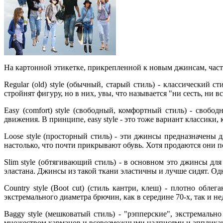
На картонной этикетке, прикрепленной к новым джинсам, часто
Regular (old) style (обычный, старый стиль) - классический
стройнят фигуру, но в них, увы, что называется "ни сесть, ни в
Easy (comfort) style (свободный, комфортный стиль) - сво
движения. В принципе, easy style - это тоже вариант классики,
Loose style (просторный стиль) - эти джинсы предназначены 
настолько, что почти прикрывают обувь. Хотя продаются они 
Slim style (обтягивающий стиль) - в основном это джинсы д
эластана. Джинсы из такой ткани эластичны и лучше сидят. Од
Country style (Boot cut) (стиль кантри, клеш) - плотно обл
экстремального диаметра брючин, как в середине 70-х, так и не
Baggy style (мешковатый стиль) - "рэпперские", экстремал
множеством карманов и всевозможными надписями и апплика