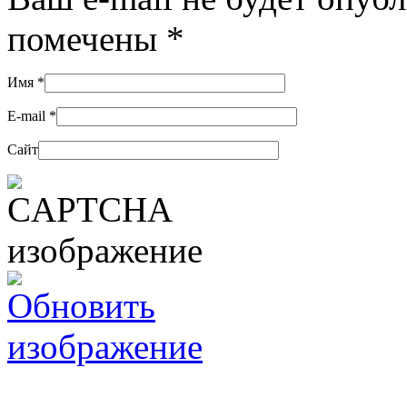
помечены
*
Имя
*
E-mail
*
Сайт