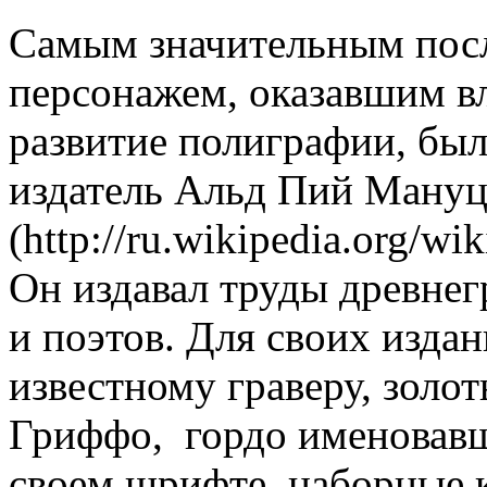
Самым значительным посл
персонажем, оказавшим в
развитие полиграфии, бы
издатель Альд Пий Мануц
(http://ru.wikipedi
Он издавал труды древне
и поэтов. Для своих изда
известному граверу, золо
Гриффо, гордо именовавш
своем шрифте, наборные к