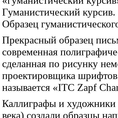
«гуманистический курсив
Гуманистический курсив.
Образец гуманистического
Прекрасный образец пись
современная полиграфичес
сделанная по рисунку нем
проектировщика шрифтов 
называется «ITC Zapf Cha
Каллиграфы и художники 
века) создали образцы на