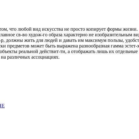
 том, что любой вид искусства не просто копирует формы жизни
лавное св-во худож-го образа характерно не изобразительным в
-р, должны жить для людей и давать им максимум пользы, удобст
ски предметов может быть выражена разнообразная гамма эстет-
объекты реальной действит-ти, а отображать лишь их отдельные 
ь на различных ассоциациях.
НЕ