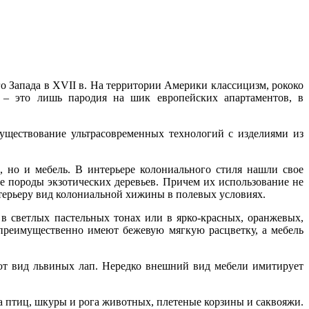
го Запада в XVII в. На территории Америки классицизм, рококо
 – это лишь пародия на шик европейских апартаментов, в
существование ультрасовременных технологий с изделиями из
, но и мебель. В интерьере колониального стиля нашли свое
ие породы экзотических деревьев. Причем их использование не
нтерьеру вид колониальной хижины в полевых условиях.
 в светлых пастельных тонах или в ярко-красных, оранжевых,
преимущественно имеют бежевую мягкую расцветку, а мебель
еют вид львиных лап. Нередко внешний вид мебели имитирует
а птиц, шкуры и рога животных, плетеные корзины и саквояжи.