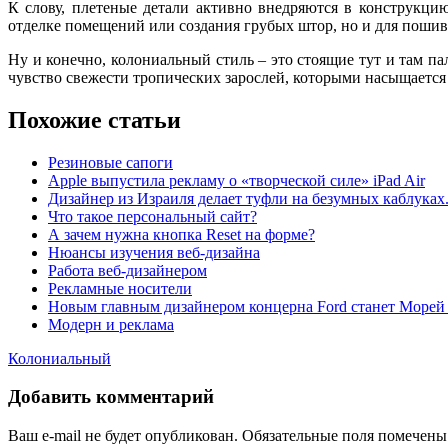
К слову, плетеные детали активно внедряются в конструкци
отделке помещений или создания грубых штор, но и для пошив
Ну и конечно, колониальный стиль – это стоящие тут и там па
чувство свежести тропических зарослей, которыми насыщается
Похожие статьи
Резиновые сапоги
Apple выпустила рекламу о «творческой силе» iPad Air
Дизайнер из Израиля делает туфли на безумных каблуках
Что такое персональный сайт?
А зачем нужна кнопка Reset на форме?
Нюансы изучения веб-дизайна
Работа веб-дизайнером
Рекламные носители
Новым главным дизайнером концерна Ford станет Морей
Модерн и реклама
Колониальный
Добавить комментарий
Ваш e-mail не будет опубликован. Обязательные поля помечен