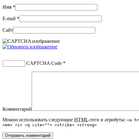
Имя
*
E-mail
*
Сайт
CAPTCHA Code
*
Комментарий
Можно использовать следующие
HTML
-теги и атрибуты:
<a h
<em> <i> <q cite=""> <strike> <strong>