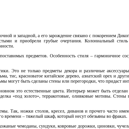
очной и западной, а его зарождение связано с покорением Дико
остыми и приобрели грубые очертания. Колониальный стиль
чности.
опоставимых предметов. Особенность стиля – гармоничное со
ики. Это не только предметы декора и различные аксессуары
ьма, тис, красноватое китайское дерево, азиатский орех и друг
льмы могут быть сделаны стены или перегородки, что придаст и
сновном это естественные цвета. Интерьер может быть отделан
елка «под золото», терракотовые, оливковые мотивы. Стены 
емы. Так, ножки столов, кресел, диванов и прочего часто им
о времени – тяжелый шкаф, который несут обезьяны во фраках.
 кожаные чемоданы, сундуки, ковровые дорожки, циновки, чучел