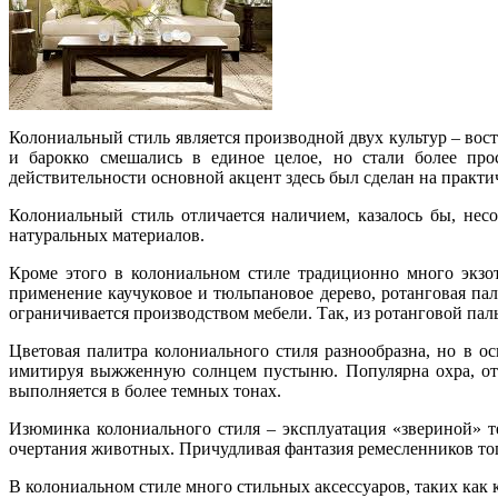
Колониальный стиль является производной двух культур – вост
и барокко смешались в единое целое, но стали более пр
действительности основной акцент здесь был сделан на практи
Колониальный стиль отличается наличием, казалось бы, нес
натуральных материалов.
Кроме этого в колониальном стиле традиционно много экзот
применение каучуковое и тюльпановое дерево, ротанговая пал
ограничивается производством мебели. Так, из ротанговой па
Цветовая палитра колониального стиля разнообразна, но в о
имитируя выжженную солнцем пустыню. Популярна охра, отд
выполняется в более темных тонах.
Изюминка колониального стиля – эксплуатация «звериной» т
очертания животных. Причудливая фантазия ремесленников тог
В колониальном стиле много стильных аксессуаров, таких как