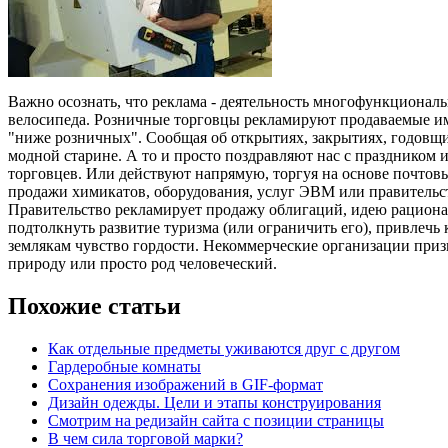
Важно осознать, что реклама - деятельность многофункционал
велосипеда. Розничные торговцы рекламируют продаваемые и
"ниже розничных".
Сообщая об открытиях, закрытиях, годовщи
модной старине. А то и просто поздравляют нас с праздником 
торговцев. Или действуют напрямую, торгуя на основе почто
продажи химикатов, оборудования, услуг ЭВМ или правительств
Правительство рекламирует продажу облигаций, идею рациона
подтолкнуть развитие туризма (или ограничить его), привлеч
землякам чувство гордости. Некоммерческие организации приз
природу или просто род человеческий.
Похожие статьи
Как отдельные предметы уживаются друг с другом
Гардеробные комнаты
Сохранения изображений в GIF-формат
Дизайн одежды. Цели и этапы конструирования
Смотрим на редизайн сайта с позиции страницы
В чем сила торговой марки?