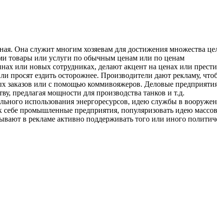
ьная. Она служит многим хозяевам для достижения множества це
ми товары или услуги по обычным ценам или по ценам
нах или новых сотрудниках, делают акцент на ценах или прести
или просят ездить осторожнее. Производители дают рекламу, что
вых заказов или с помощью коммивояжеров. Деловые предприяти
у, предлагая мощности для производства танков и т.д.
льного использования энергоресурсов, идею службы в вооружен
ь к себе промышленные предприятия, популяризовать идею масс
ывают в рекламе активно поддерживать того или иного политиче