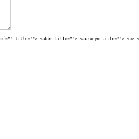
ref="" title=""> <abbr title=""> <acronym title=""> <b> 